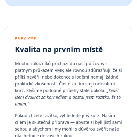
KURZ VMP
Kvalita na prvním místě
Mnoho zákazníků přichází do naší půjčovny s
platným průkazem VMP, ale rovnou zdůrazňují, že si
příliš nevěří, nebo dokonce s loděmi nemají žádné
praktické zkušenosti. Často za tím stojí nekvalitní
kurz. Slyšíme podobné příběhy stále dokola:
„Seděl
jsem dvakrát za kormidlem a dostal jsem razítko, že to
umím."
Pokud chcete razítko, vyhledejte jiný kurz. Naším
cílem je skutečná příprava — abyste si byli jistí sami
sebou a abychom i my mohli s důvěrou svěřit naše
plachetnice do vašich rukou.