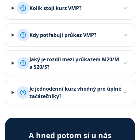
Kolik stojí kurz VMP?
Kdy potřebuji průkaz VMP?
Jaký je rozdíl mezi průkazem M20/M
a S20/S?
Je jednodenní kurz vhodný pro úplné
začátečníky?
A hned potom si u nás