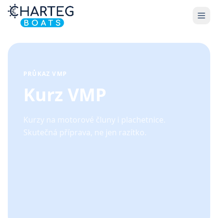
PRŮKAZ VMP
Kurz VMP
Kurzy na motorové čluny i plachetnice.
Skutečná příprava, ne jen razítko.