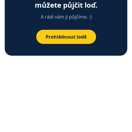
můžete půjčit loď.
A rádi vám ji půjčíme. :)
Prohlédnout lodě