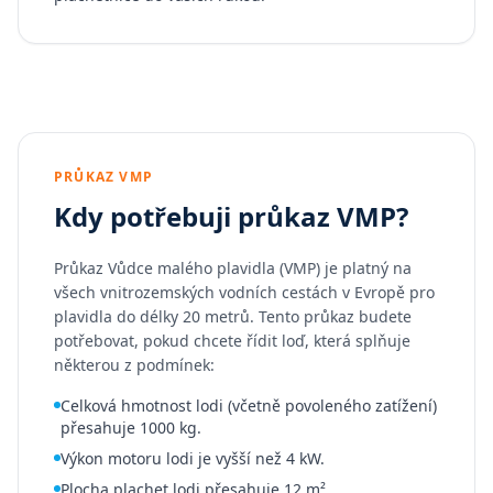
PRŮKAZ VMP
Kdy potřebuji průkaz VMP?
Průkaz Vůdce malého plavidla (VMP) je platný na
všech vnitrozemských vodních cestách v Evropě pro
plavidla do délky 20 metrů. Tento průkaz budete
potřebovat, pokud chcete řídit loď, která splňuje
některou z podmínek:
Celková hmotnost lodi (včetně povoleného zatížení)
přesahuje 1000 kg.
Výkon motoru lodi je vyšší než 4 kW.
Plocha plachet lodi přesahuje 12 m².